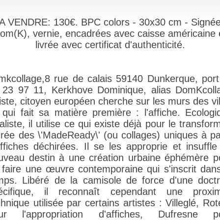
A VENDRE: 130€. BPC colors - 30x30 cm - Signé
om(K), vernie, encadrées avec caisse américaine 
livrée avec certificat d'authenticité.
mkcollage,8 rue de calais 59140 Dunkerque, port
 23 97 11, Kerkhove Dominique, alias DomKcoll
tiste, citoyen européen cherche sur les murs des vil
 qui fait sa matière première : l'affiche. Ecologi
liste, il utilise ce qui existe déjà pour le transfor
 crée des \'MadeReady\' (ou collages) uniques à par
affiches déchirées. Il se les approprie et insuffle
uveau destin à une création urbaine éphémère p
 faire une œuvre contemporaine qui s'inscrit dans
mps. Libéré de la camisole de force d'une doctr
écifique, il reconnaît cependant une proxim
hnique utilisée par certains artistes : Villeglé, Rot
ur l'appropriation d'affiches, Dufresne p