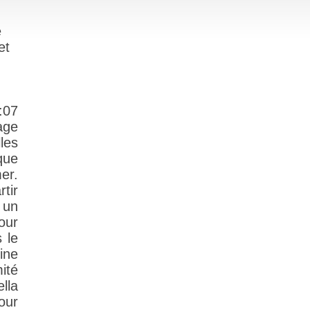
e
et
:07
age
les
que
mer.
tir
 un
our
 le
ine
ité
ella
our