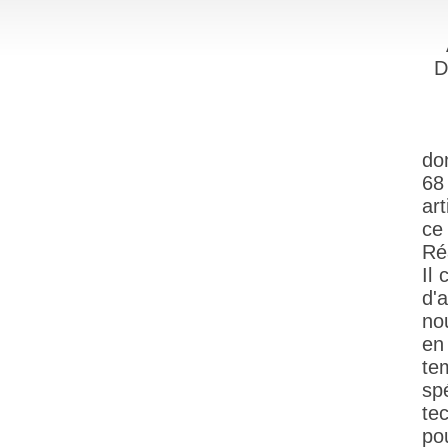
D
do
68
ar
ce
Réa
Il
d'
no
en
te
sp
tec
po