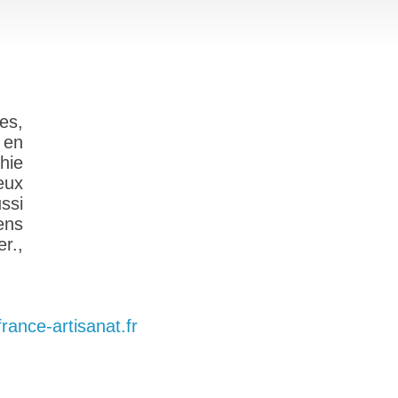
es,
 en
hie
eux
ssi
ens
r.,
france-artisanat.fr