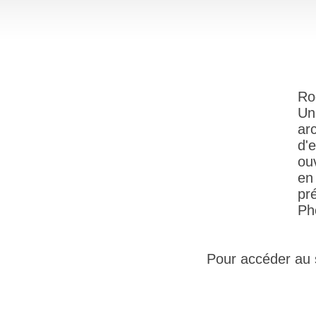
Ro
Un
ar
d'
ou
en
pr
Ph
Pour accéder au si