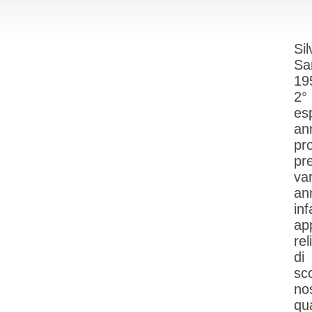
Si
Sa
195
2° 
es
an
pr
pr
var
an
in
ap
rel
di
sc
no
qu