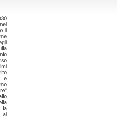
030
nel
o il
rime
gli
lla
nio
rso
timi
ito
o e
smo
ere”
llo
lla
 la
 al