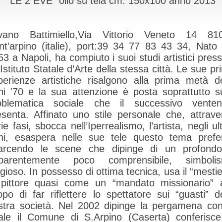
"LE 2 EVE" olio su tela cm. 150x100 anno 2013
lvano Battimiello,Via Vittorio Veneto 14 81
nt'arpino (italie), port:39 34 77 83 43 34, Nato 
3 a Napoli, ha compiuto i suoi studi artistici press
Istituto Statale d’Arte della stessa città. Le sue p
perienze artistiche risalgono alla prima metà de
ni '70 e la sua attenzione è posta soprattutto su
oblematica sociale che il successivo venten
esenta. Affinato uno stile personale che, attrave
ie fasi, sbocca nell’Iperrealismo, l’artista, negli ul
ni, esaspera nelle sue tele questo tema prefer
farcendo le scene che dipinge di un profond
parentemente poco comprensibile, simboli
igioso. In possesso di ottima tecnica, usa il “mesti
 pittore quasi come un “mandato missionario” a
opo di far riflettere lo spettatore sui “guasti” de
stra società. Nel 2002 dipinge la pergamena con
ale il Comune di S.Arpino (Caserta) conferisce