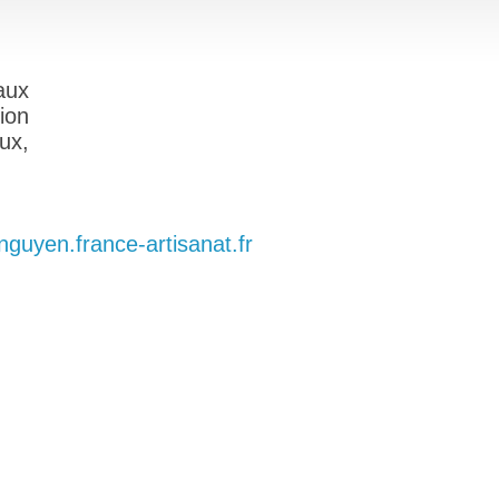
aux
ion
ux,
a-nguyen.france-artisanat.fr