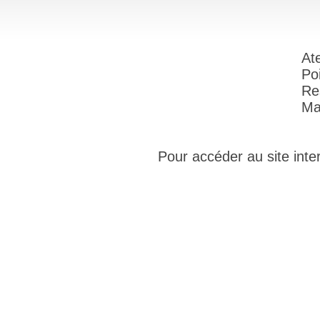
At
Po
Re
Maî
Pour accéder au site inter