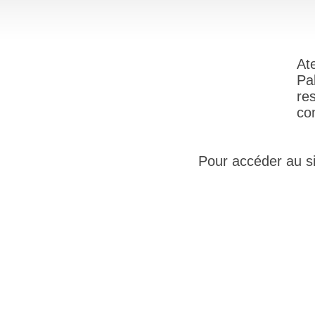
At
Pa
re
co
Pour accéder au sit