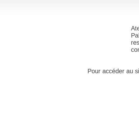
At
Pa
re
co
Pour accéder au sit