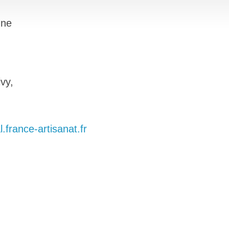
nne
vy,
.france-artisanat.fr