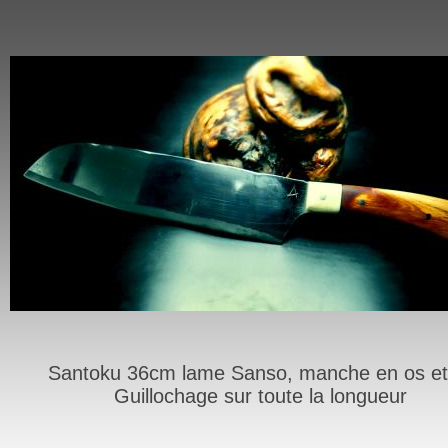
Santoku 36cm lame Sanso, manche en os et 
Guillochage sur toute la longueur