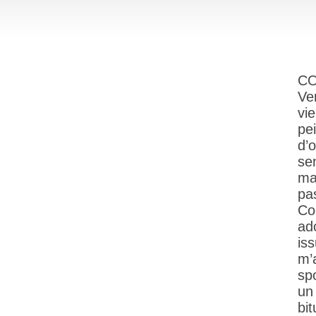
CO
Ver
vi
pe
d’
se
ma
pas
Co
ad
iss
m’
sp
un
bi