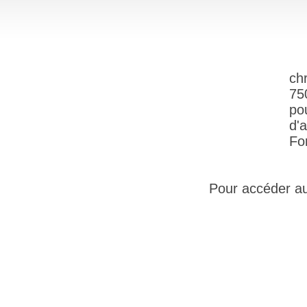
ch
75
po
d'
Fo
Pour accéder au s