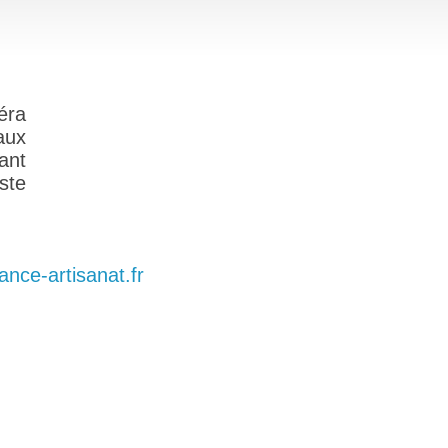
éra
aux
ant
ste
ance-artisanat.fr