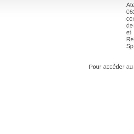
At
06
co
de
et
Re
Spé
Pour accéder au s