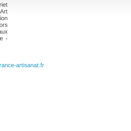
iet
Art
ion
ors
aux
e -
france-artisanat.fr