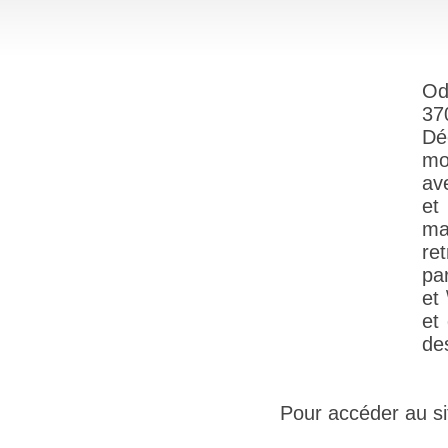
Od
37
Dé
mo
ave
et
ma
ret
par
et 
et
de
Pour accéder au sit