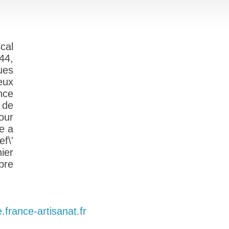
cal
44,
ues
eux
ance
 de
our
le a
ef\'
hier
bre
e.france-artisanat.fr