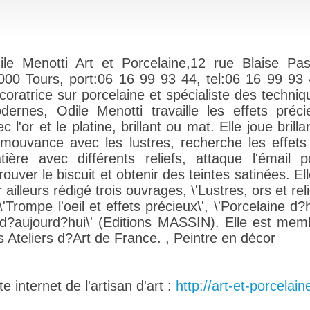
ile Menotti Art et Porcelaine,12 rue Blaise Pas
000 Tours, port:06 16 99 93 44, tel:06 16 99 93 
coratrice sur porcelaine et spécialiste des techniq
dernes, Odile Menotti travaille les effets préci
c l'or et le platine, brillant ou mat. Elle joue brill
 mouvance avec les lustres, recherche les effets
tière avec différents reliefs, attaque l'émail p
rouver le biscuit et obtenir des teintes satinées. El
 ailleurs rédigé trois ouvrages, \'Lustres, ors et reli
\'Trompe l'oeil et effets précieux\', \'Porcelaine d?
 d?aujourd?hui\' (Editions MASSIN). Elle est mem
s Ateliers d?Art de France. , Peintre en décor
e internet de l'artisan d'art :
http://art-et-porcelain