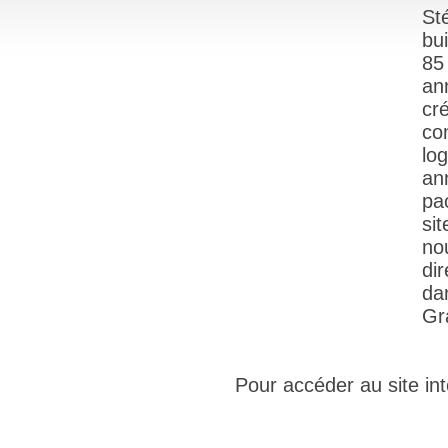
St
bu
85
an
cr
co
lo
an
pa
sit
no
di
da
Gr
Pour accéder au site inte