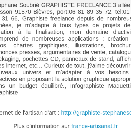
éphane Soubrié GRAPHISTE FREELANCE,3 allée
isson 91570 Bièvres, port:06 81 89 35 72, tel:01
 31 66, Graphiste freelance depuis de nombreu
nées, je m'adapte à tous types de projets de
éation à la finalisation, mon domaine d'activi
mprend de nombreuses applications : création
gos, chartes graphiques, illustrations, brochur
nonces presses, argumentaires de vente, catalogu
ckaging, pochettes CD, panneaux de stand, affich
es internet, etc... Curieux de tout, j?aime découvri
uveaux univers et m'adapter à vos besoins
rectives en proposant la solution graphique appropr
ns un budget équilibré., Infographiste Maquetti
aphiste
rnet de l'artisan d'art :
http://graphiste-stephaneso
Plus d'information sur
france-artisanat.fr