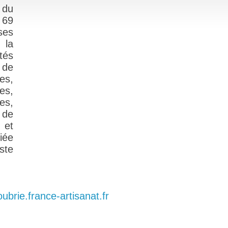
 du
 69
ses
 la
tés
 de
es,
es,
es,
r de
 et
iée
ste
ubrie.france-artisanat.fr