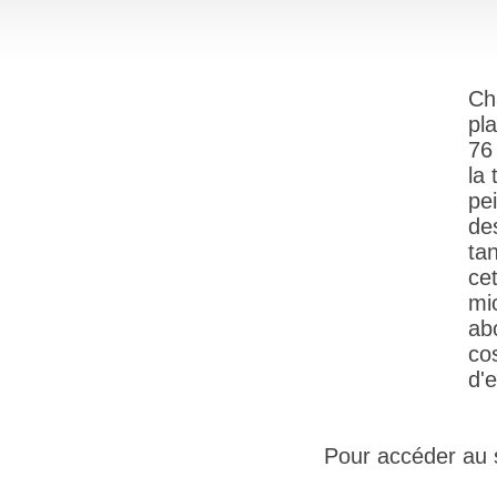
Ch
pl
76 
la
pe
de
ta
ce
mi
ab
co
d'e
Pour accéder au si