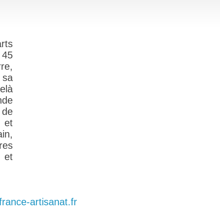
rts
 45
rre,
 sa
elà
nde
 de
 et
in,
res
 et
france-artisanat.fr