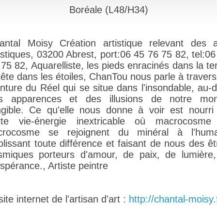
Boréale (L48/H34)
antal Moisy Création artistique relevant des a
astiques, 03200 Abrest, port:06 45 76 75 82, tel:06
75 82, Aquarelliste, les pieds enracinés dans la te
 tête dans les étoiles, ChanTou nous parle à travers
inture du Réel qui se situe dans l'insondable, au-d
s apparences et des illusions de notre mo
ngible. Ce qu'elle nous donne à voir est nourri
tte vie-énergie inextricable où macrocosme
crocosme se rejoignent du minéral à l'huma
olissant toute différence et faisant de nous des êt
smiques porteurs d'amour, de paix, de lumière,
spérance., Artiste peintre
te internet de l'artisan d'art :
http://chantal-moisy.