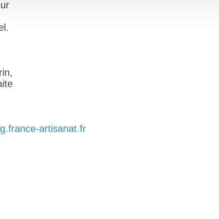
ur
el.
in,
ite
g.france-artisanat.fr