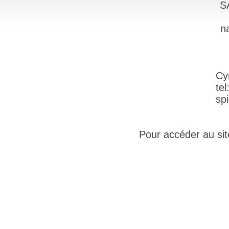
S
na
Cy
te
spi
Pour accéder au site