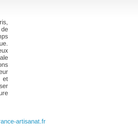
is,
 de
mps
ue.
eux
ale
ons
eur
 et
ser
ure
rance-artisanat.fr