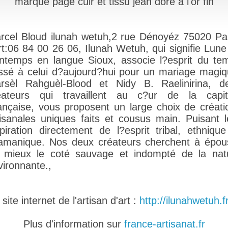
marque page cuir et tissu jean doré à l'or fin
rcel Bloud ilunah wetuh,2 rue Dénoyéz 75020 Par
rt:06 84 00 26 06, Ilunah Wetuh, qui signifie Lune
intemps en langue Sioux, associe l?esprit du te
ssé à celui d?aujourd?hui pour un mariage magiq
rsèl Rahguèl-Blood et Nidy B. Raelinirina, d
éateurs qui travaillent au c?ur de la capit
ançaise, vous proposent un large choix de créati
tisanales uniques faits et cousus main. Puisant l
spiration directement de l?esprit tribal, ethnique
amanique. Nos deux créateurs cherchent à épou
 mieux le coté sauvage et indompté de la nat
vironnante.,
ite internet de l'artisan d'art :
http://ilunahwetuh.f
Plus d'information sur
france-artisanat.fr