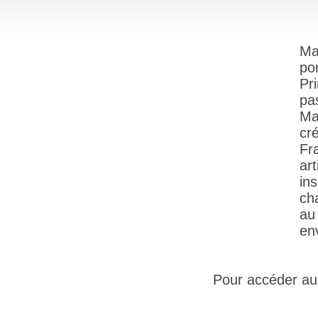
Ma
po
Pr
pa
Ma
cr
Fr
ar
in
ch
au
en
Pour accéder au s