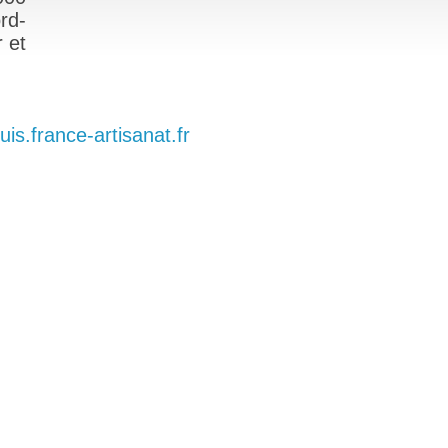
rd-
 et
is.france-artisanat.fr