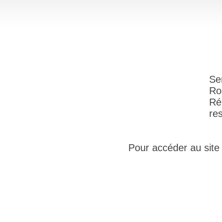
Se
Ro
Ré
re
Pour accéder au site i