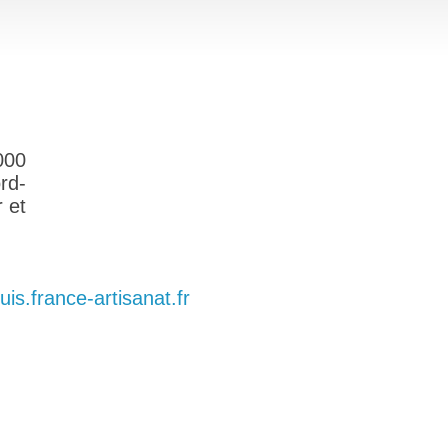
000
rd-
 et
is.france-artisanat.fr