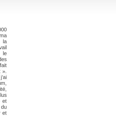
000
e ma
 la
ail
 le
des
ait
t ».
’ai
um,
ité,
lus
 et
 du
 et