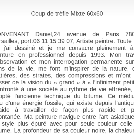
Coup de trèfle Mixte 60x60
NVENANT Daniel,24 avenue de Paris 78
sailles, port:06 11 15 39 07, Artiste peintre. Tout
e j’ai dessiné et je me consacre pleinement à
inture en professionnel depuis 1993. Mon trav
observation et mon interrogation permanente sur
ns de la vie, me font m’inspirer de la nature, 
tières, des strates, des compressions et m’ont f
ser de la vision du « grand » à « l’infiniment peti
nfronté à une société au rythme de vie effrénée, j
opté l’ancienne technique du bitume. Ce médi
u d’une énergie fossile, qui existe depuis l’antiqu
aide à travailler de façon plus rapide et p
ontanée. Ma peinture navigue entre l’art asiatique
 style plus épuré avec pour seule couleur celle
tume. La profondeur de sa couleur noire, la chaleur