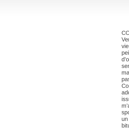
CO
Ver
vi
pe
d’
se
ma
pas
Co
ad
iss
m’
sp
un
bi