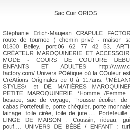
Sac Cuir ORIOS
Stéphanie Erlich-Maujean CRAPULE FACTOR
route de tournod ( chemin privé - maison s
01300 Belley, port:06 62 77 42 53, ART
CRÉATEUR MAROQUINERIE ET ACCESSOIR
MODE - COURS DE COUTURE DEBU
ENFANTS ET ADULTES http://www.cra
factory.com/ Univers POétique où la COuleur es
CréAtions Originales de 0 à 117ans. \'MÉLA
STYLES\' et DE MATIÈRES MAROQUINER
PETITE MAROQUINERIE *Homme /Femme :
besace, sac de voyage, Trousse écolier, de t
cabas Portefeuille, porte chéquier, porte monnaie.
lainage, toile cirée, toile de jute..... Portefeuil
LINGE DE MAISON : Coussin, rideau, guir
pouf.... UNIVERS DE BÉBÉ / ENFANT : turbu