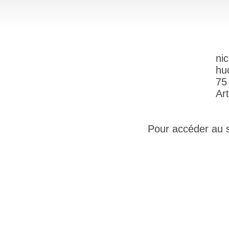
ni
hu
75
Art
Pour accéder au si