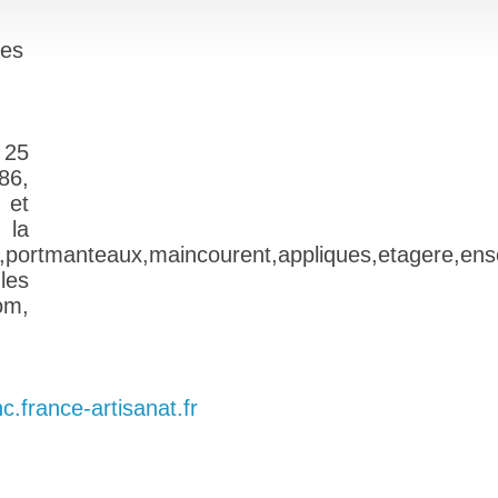
les
 25
86,
 et
 la
tre,portmanteaux,maincourent,appliques,etagere,en
les
om,
nc.france-artisanat.fr