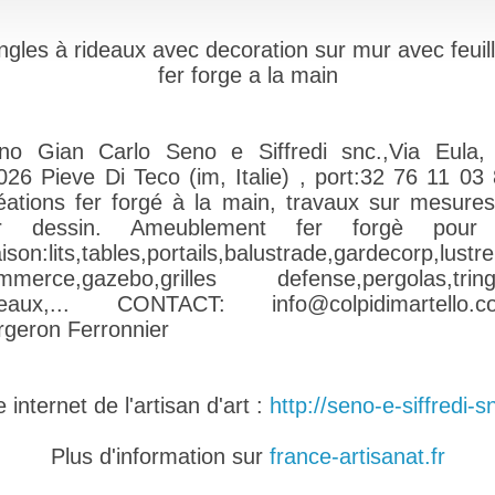
ingles à rideaux avec decoration sur mur avec feuil
fer forge a la main
no Gian Carlo Seno e Siffredi snc.,Via Eula,
026 Pieve Di Teco (im, Italie) , port:32 76 11 03 
éations fer forgé à la main, travaux sur mesures
r dessin. Ameublement fer forgè pour
ison:lits,tables,portails,balustrade,gardecorp,lus
mmerce,gazebo,grilles defense,pergolas,tring
deaux,... CONTACT: info@colpidimartello.c
rgeron Ferronnier
internet de l'artisan d'art :
http://seno-e-siffredi-s
Plus d'information sur
france-artisanat.fr