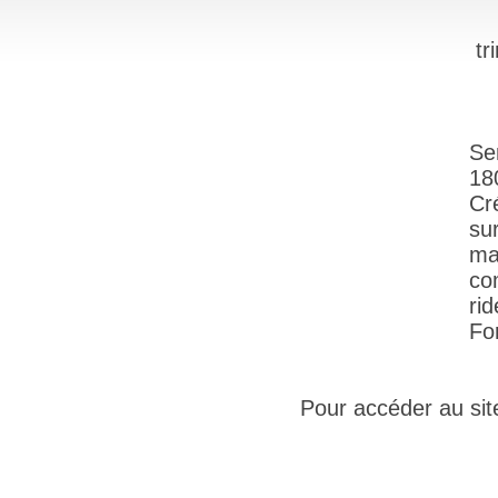
tr
Se
18
Cr
su
ma
co
ri
Fo
Pour accéder au site 