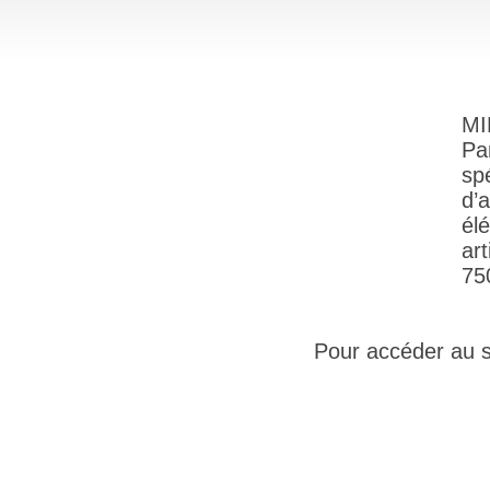
MI
Pa
sp
d’
él
ar
75
Pour accéder au sit