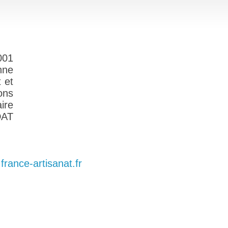
001
nne
 et
ons
ire
DAT
france-artisanat.fr