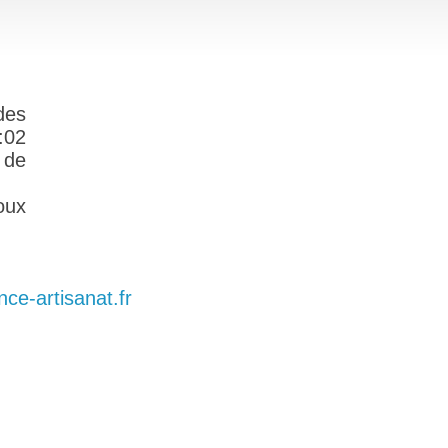
des
:02
 de
oux
nce-artisanat.fr