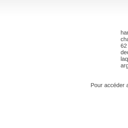
ha
ch
62
de
la
arg
Pour accéder au