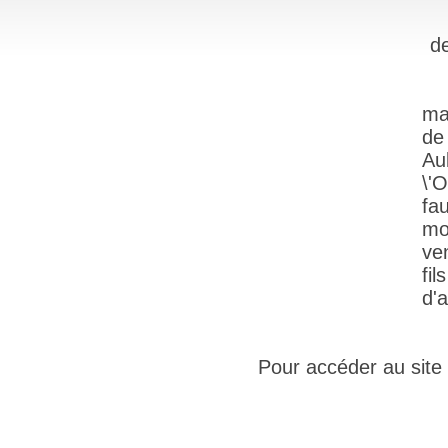
de
ma
de
Au
\'
fa
mo
ve
fi
d'
Pour accéder au site i