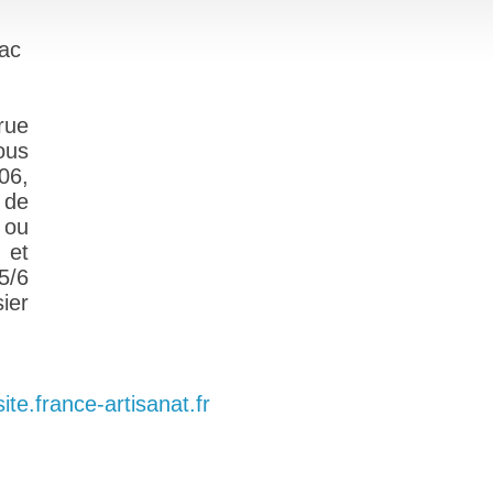
nac
rue
ous
06,
 de
 ou
 et
5/6
ier
te.france-artisanat.fr