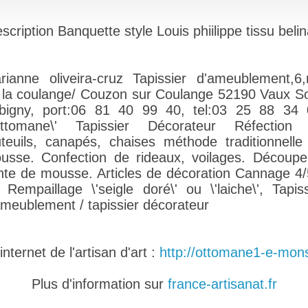
scription Banquette style Louis phiilippe tissu beli
rianne oliveira-cruz Tapissier d'ameublement,6,
 la coulange/ Couzon sur Coulange 52190 Vaux S
bigny, port:06 81 40 99 40, tel:03 25 88 34 
Ottomane\' Tapissier Décorateur Réfection
uteuils, canapés, chaises méthode traditionnelle
usse. Confection de rideaux, voilages. Découpe
nte de mousse. Articles de décoration Cannage 4/
ls Rempaillage \'seigle doré\' ou \'laiche\', Tapiss
ameublement / tapissier décorateur
nternet de l'artisan d'art :
http://ottomane1-e-monsi
Plus d'information sur
france-artisanat.fr