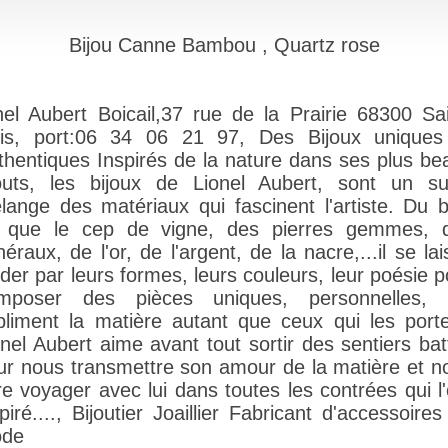
Bijou Canne Bambou , Quartz rose
onel Aubert Boicail,37 rue de la Prairie 68300 Sai
uis, port:06 34 06 21 97, Des Bijoux uniques
thentiques Inspirés de la nature dans ses plus be
outs, les bijoux de Lionel Aubert, sont un sub
lange des matériaux qui fascinent l'artiste. Du b
l que le cep de vigne, des pierres gemmes, 
éraux, de l'or, de l'argent, de la nacre,...il se la
ider par leurs formes, leurs couleurs, leur poésie p
mposer des pièces uniques, personnelles, 
bliment la matière autant que ceux qui les porte
onel Aubert aime avant tout sortir des sentiers bat
ur nous transmettre son amour de la matière et n
ire voyager avec lui dans toutes les contrées qui l'
piré...., Bijoutier Joaillier Fabricant d'accessoire
de