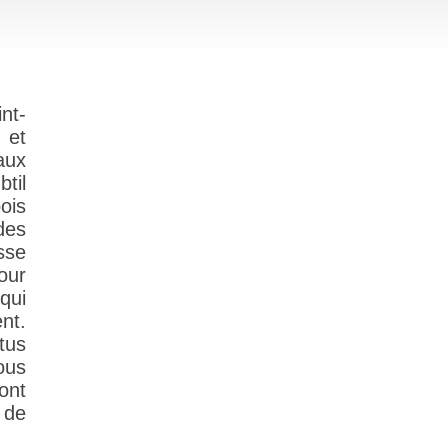
nt-
 et
aux
til
ois
des
isse
our
qui
nt.
tus
ous
ont
s de