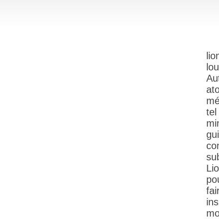
li
lo
Au
at
mé
te
min
gu
co
su
Li
po
fa
ins
mo