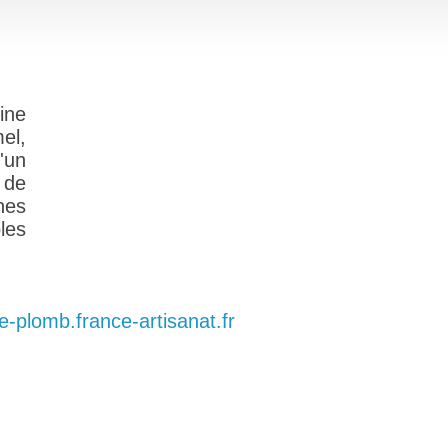
ine
el,
'un
 de
nes
les
de-plomb.france-artisanat.fr