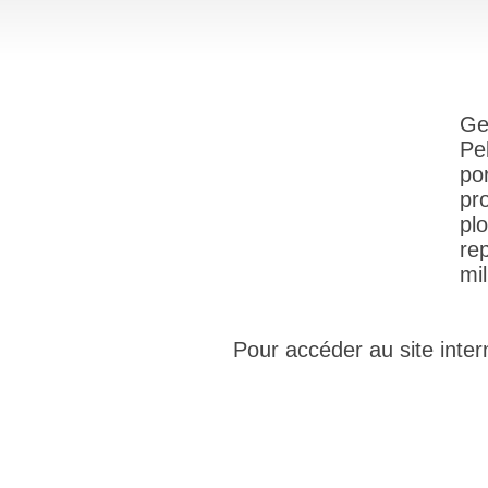
Ge
Pe
po
pr
pl
re
mil
Pour accéder au site intern